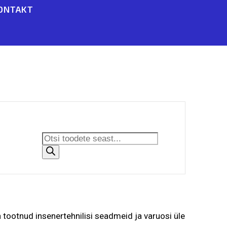
ONTAKT
Products
search
tootnud insenertehnilisi seadmeid ja varuosi üle