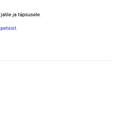
alile ja täpsusele.
spetsist
.