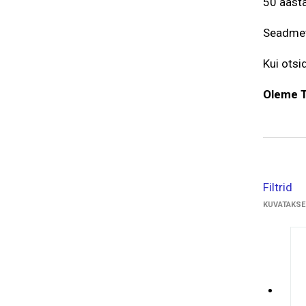
50 aasta
Seadmete
Kui otsi
Oleme T
Filtrid
KUVATAKSE