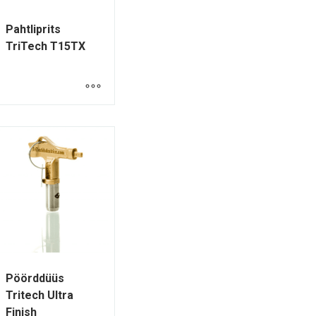
Pahtliprits
TriTech T15TX
Pöörddüüs
Tritech Ultra
Finish