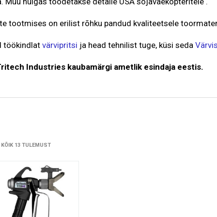
. Muu hulgas toodetakse detaile USA sõjaväekopteritele .
 tootmises on erilist rõhku pandud kvaliteetsele toormaterj
d töökindlat
värvipritsi
ja head tehnilist tuge, küsi seda
Värvi
ritech Industries kaubamärgi ametlik esindaja eestis.
 KÕIK 13 TULEMUST