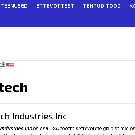
TEENUSED
ETTEVÕTTEST
TEHTUD TÖÖD
K
itech
ech Industries Inc
Industries Inc
on osa USA tootmisettevõtete grupist mis on 