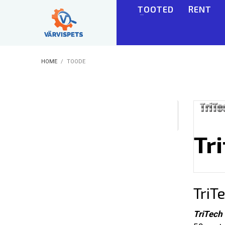
TOOTED
RENT
HOME
TOODE
Tr
BLOGI
TriT
TriTech 