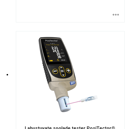
Lahustuvate soolade tester PosiTector®