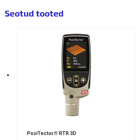
Seotud tooted
PosiTector® RTR 3D