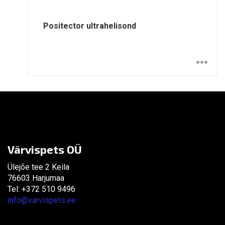
Positector ultrahelisond
Värvispets OÜ
Ülejõe tee 2 Keila
76603 Harjumaa
Tel: +372 510 9496
info@varvispets.ee