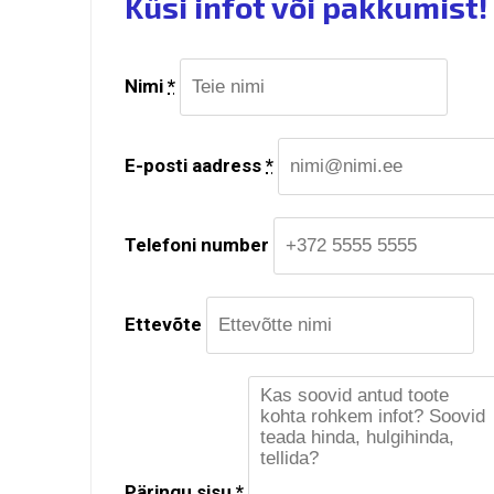
Küsi infot või pakkumist!
Nimi
*
E-posti aadress
*
Telefoni number
Ettevõte
Päringu sisu
*