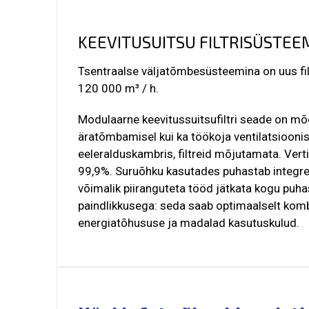
KEEVITUSUITSU FILTRISÜSTEE
Tsentraalse väljatõmbesüsteemina on uus fi
120 000 m³ / h.
Modulaarne keevitussuitsufiltri seade on mõ
äratõmbamisel kui ka töökoja ventilatsioon
eeleralduskambris, filtreid mõjutamata.
Vert
99,9%.
Suruõhku kasutades puhastab integre
võimalik piiranguteta tööd jätkata kogu puha
paindlikkusega: seda saab optimaalselt ko
energiatõhususe ja madalad kasutuskulud.