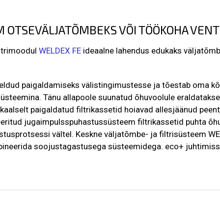
M OTSEVÄLJATÕMBEKS VÕI TÖÖKOHA VENT
ltrimoodul
WELDEX FE
ideaalne lahendus edukaks väljatõmb
eldud paigaldamiseks välistingimustesse ja tõestab oma kõrg
isüsteemina.
Tänu allapoole suunatud õhuvoolule eraldatak
ikaalselt paigaldatud filtrikassetid hoiavad allesjäänud pee
eritud jugaimpulsspuhastussüsteem filtrikassetid puhta õhu
stusprotsessi vältel.
Keskne väljatõmbe- ja filtrisüsteem 
mbineerida soojustagastusega süsteemidega.
eco+ juhtimis