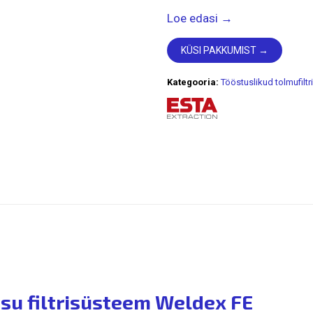
Loe edasi →
KÜSI PAKKUMIST →
Kategooria:
Tööstuslikud tolmufiltr
su filtrisüsteem Weldex FE