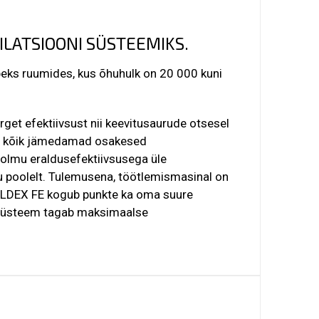
ILATSIOONI SÜSTEEMIKS.
eks ruumides, kus õhuhulk on 20 000 kuni
et efektiivsust nii keevitusaurude otsesel
se kõik jämedamad osakesed
ntolmu eraldusefektiivsusega üle
 poolelt.
Tulemusena,
töötlemismasinal on
WELDEX FE kogub punkte ka oma suure
süsteem tagab maksimaalse