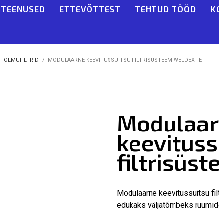
TEENUSED
ETTEVÕTTEST
TEHTUD TÖÖD
K
 TOLMUFILTRID
MODULAARNE KEEVITUSSUITSU FILTRISÜSTEEM WELDEX FE
Modulaar
keevituss
filtrisüs
Modulaarne keevitussuitsu fi
edukaks väljatõmbeks ruumide