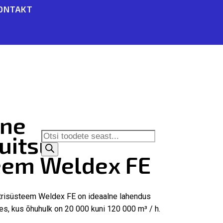
ONTAKT
ne
Products
uitsu
search
teem Weldex FE
ltrisüsteem Weldex FE on ideaalne lahendus
s, kus õhuhulk on 20 000 kuni 120 000 m³ / h.